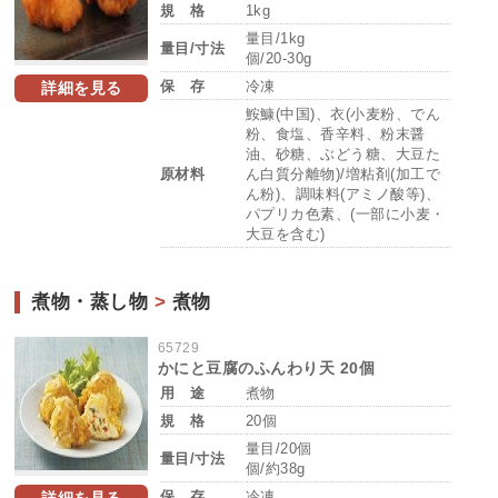
規 格
1kg
量目/1kg
量目/寸法
個/20-30g
保 存
冷凍
詳細を見る
鮟鱇(中国)、衣(小麦粉、でん
粉、食塩、香辛料、粉末醤
油、砂糖、ぶどう糖、大豆た
原材料
ん白質分離物)/増粘剤(加工で
ん粉)、調味料(アミノ酸等)、
パプリカ色素、(一部に小麦・
大豆を含む)
煮物・蒸し物
>
煮物
65729
かにと豆腐のふんわり天 20個
用 途
煮物
規 格
20個
量目/20個
量目/寸法
個/約38g
保 存
冷凍
詳細を見る