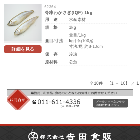
62364
冷凍わかさぎ(IQF) 1kg
用 途
水産素材
規 格
1kg
量目/1kg
量目/寸法
kg中約100尾
寸法/尾 約8-10cm
詳細を見る
保 存
冷凍
原材料
公魚
全10件 【1 ～ 10】 ／
1