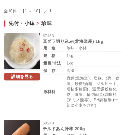
全10件 【1 ～ 10】 ／
1
先付・小鉢
>
珍味
67453
真ダラ切り込み(北海道産) 1kg
用 途
珍味・小鉢
規 格
1kg
量目/寸法
1kg
保 存
冷凍
詳細を見る
真鱈(北海道)、塩麹、(麹、食
塩、砂糖/酒精、ソルビット、
増粘多糖類)、還元澱粉糖化
原材料
物、食塩、輪切南蛮/調味料
(アミノ酸等)、PH調整剤 (一
部に小麦を含む)
60240
チルドあん肝棒 200g