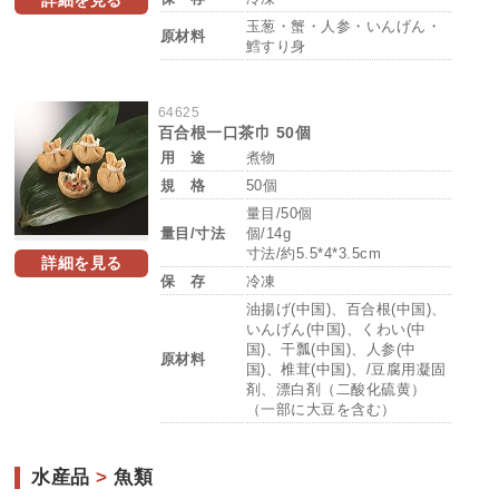
玉葱・蟹・人参・いんげん・
原材料
鱈すり身
64625
百合根一口茶巾 50個
用 途
煮物
規 格
50個
量目/50個
量目/寸法
個/14g
寸法/約5.5*4*3.5cm
詳細を見る
保 存
冷凍
油揚げ(中国)、百合根(中国)、
いんげん(中国)、くわい(中
国)、干瓢(中国)、人参(中
原材料
国)、椎茸(中国)、/豆腐用凝固
剤、漂白剤（二酸化硫黄）
（一部に大豆を含む）
水産品
>
魚類