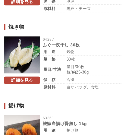
保 存
冷凍
詳細を見る
原材料
黒豆・チーズ
焼き物
64287
ふぐ一夜干し 30枚
用 途
焼物
規 格
30枚
量目/30枚
量目/寸法
枚/約25-30g
保 存
冷凍
詳細を見る
原材料
白サバフグ、食塩
揚げ物
63361
鮟鱇唐揚げ骨無し 1kg
用 途
揚げ物