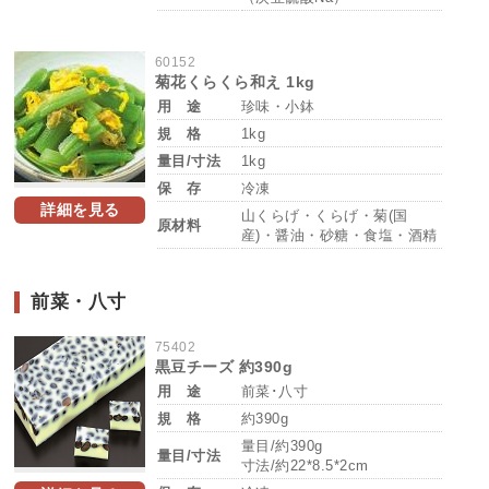
60152
菊花くらくら和え 1kg
用 途
珍味・小鉢
規 格
1kg
量目/寸法
1kg
保 存
冷凍
詳細を見る
山くらげ・くらげ・菊(国
原材料
産)・醤油・砂糖・食塩・酒精
前菜・八寸
75402
黒豆チーズ 約390g
用 途
前菜･八寸
規 格
約390g
量目/約390g
量目/寸法
寸法/約22*8.5*2cm