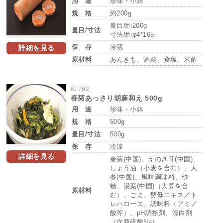
用 途
珍味・小鉢
規 格
約200g
量目/約200g
量目/寸法
寸法/約φ4*16㎝
保 存
冷蔵
詳細を見る
原材料
あんきも、酒精、食塩、米酢
61792
春菊あっさり胡麻和え 500g
用 途
珍味・小鉢
規 格
500g
量目/寸法
500g
保 存
冷凍
詳細を見る
春菊(中国)、えのき茸(中国)、
しょう油（小麦を含む）、人
参(中国)、風味調味料、砂
糖、湯葉(中国)（大豆を含
原材料
む）、ごま、酵母エキス／ト
レハロース、調味料（アミノ
酸等）、pH調整剤、漂白剤
（次亜硫酸Na）