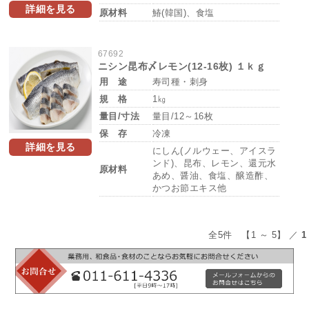
詳細を見る
原材料
鰆(韓国)、食塩
67692
ニシン昆布〆レモン(12-16枚) １ｋｇ
用 途
寿司種・刺身
規 格
1㎏
量目/寸法
量目/12～16枚
保 存
冷凍
詳細を見る
にしん(ノルウェー、アイスラ
ンド)、昆布、レモン、還元水
原材料
あめ、醤油、食塩、醸造酢、
かつお節エキス他
全5件 【1 ～ 5】 ／
1