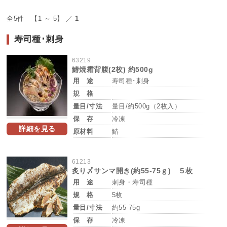
全5件 【1 ～ 5】 ／
1
寿司種･刺身
63219
鰆焼霜背腹(2枚) 約500g
用 途
寿司種･刺身
規 格
量目/寸法
量目/約500g（2枚入）
保 存
冷凍
詳細を見る
原材料
鰆
61213
炙り〆サンマ開き(約55-75ｇ) ５枚
用 途
刺身・寿司種
規 格
5枚
量目/寸法
約55-75g
保 存
冷凍