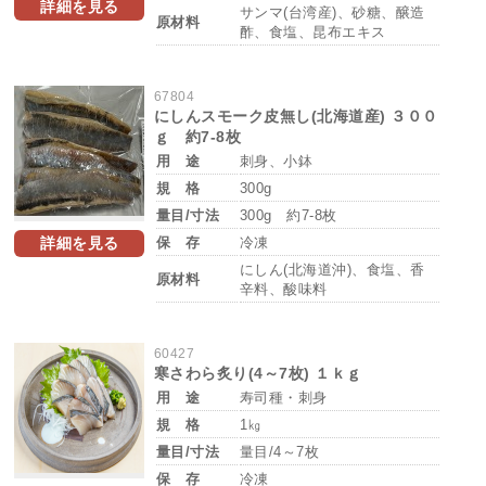
詳細を見る
サンマ(台湾産)、砂糖、醸造
原材料
酢、食塩、昆布エキス
67804
にしんスモーク皮無し(北海道産) ３００
ｇ 約7-8枚
用 途
刺身、小鉢
規 格
300g
量目/寸法
300g 約7-8枚
詳細を見る
保 存
冷凍
にしん(北海道沖)、食塩、香
原材料
辛料、酸味料
60427
寒さわら炙り(4～7枚) １ｋｇ
用 途
寿司種・刺身
規 格
1㎏
量目/寸法
量目/4～7枚
保 存
冷凍