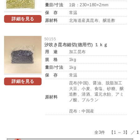
量目/寸法
1袋：230×180×2mm
保 存
常温
詳細を見る
原材料
北海道産真昆布、醸造酢
50155
汐吹き昆布細切(徳用竹) １ｋｇ
用 途
加工昆布
規 格
1kg
量目/寸法
1kg
保 存
常温
詳細を見る
昆布(中国)、醤油、脱脂加工
大豆、小麦、食塩、砂糖、醸
造酢、清酒、還元水飴、アミ
原材料
ノ酸、プルラン
昆布：中国産
全3件 【1 ～ 3】 ／
1