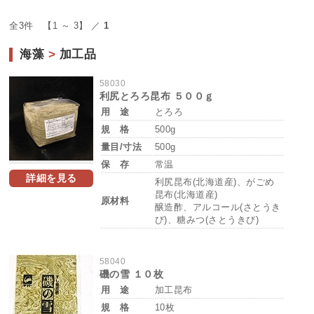
全3件 【1 ～ 3】 ／
1
海藻
>
加工品
58030
利尻とろろ昆布 ５００ｇ
用 途
とろろ
規 格
500g
量目/寸法
500g
保 存
常温
詳細を見る
利尻昆布(北海道産)、がごめ
昆布(北海道産)
原材料
醸造酢、アルコール(さとうき
び)、糖みつ(さとうきび)
58040
磯の雪 １０枚
用 途
加工昆布
規 格
10枚