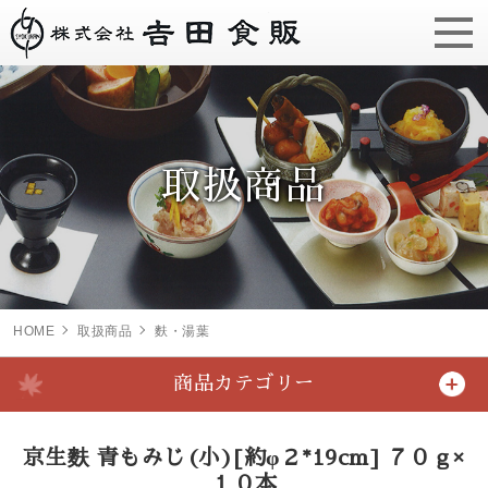
取扱商品
HOME
取扱商品
麩・湯葉
商品カテゴリー
京生麩 青もみじ(小)[約φ２*19cm] ７０ｇ×
１０本