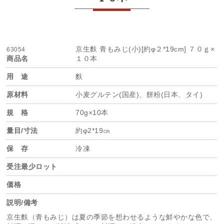
京生麩 青もみじ(小)[約φ２*19cm] ７０ｇ×
63054
商品名
１０本
用 途
麩
原材料
小麦グルテン(国産)、餅粉(日本、タイ)
規 格
70g×10本
量目/寸法
約φ2*19㎝
保 存
冷凍
受注最少ロット
価格
説明/備考
京生麩（青もみじ）は夏の季節を想わせるような鮮やかな色で、