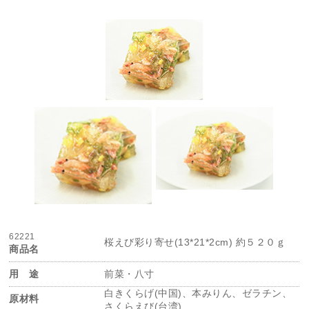
62221
桜えび彩り寄せ(13*21*2cm) 約５２０ｇ
商品名
用 途
前菜・八寸
白きくらげ(中国)、本みりん、ゼラチン、
原材料
さくらえび(台湾)