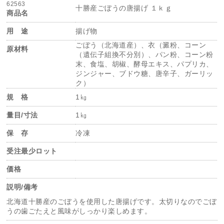
62563
十勝産ごぼうの唐揚げ １ｋｇ
商品名
用 途
揚げ物
ごぼう（北海道産）、衣（澱粉、コーン
原材料
（遺伝子組換不分別）、パン粉、コーン粉
末、食塩、胡椒、酵母エキス、パプリカ、
ジンジャー、ブドウ糖、唐辛子、ガーリッ
ク）
規 格
1㎏
量目/寸法
1㎏
保 存
冷凍
受注最少ロット
価格
説明/備考
北海道十勝産のごぼうを使用した唐揚げです。太切りなのでごぼ
うの歯ごたえと風味がしっかり楽しめます。