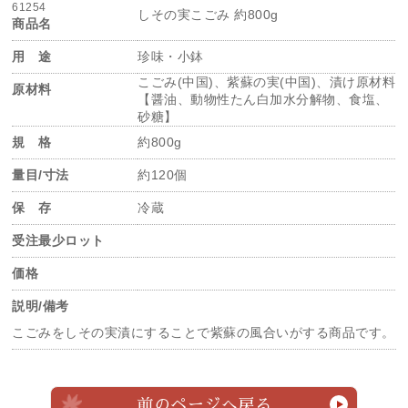
61254
しその実こごみ 約800g
商品名
用 途
珍味・小鉢
こごみ(中国)、紫蘇の実(中国)、漬け原材料
原材料
【醤油、動物性たん白加水分解物、食塩、
砂糖】
規 格
約800g
量目/寸法
約120個
保 存
冷蔵
受注最少ロット
価格
説明/備考
こごみをしその実漬にすることで紫蘇の風合いがする商品です。
前のページへ戻る