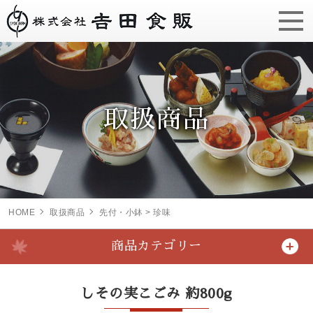
取扱商品
HOME
取扱商品
先付・小鉢 > 珍味
商品カテゴリー
しその実こごみ 約800g