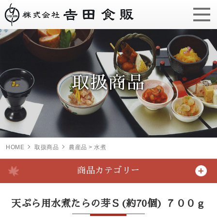
取扱商品
HOME
取扱商品
農産品 > 水煮
商品カテゴリー
天ぷら用水煮たらの芽Ｓ(約70個) ７００ｇ