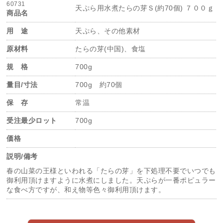
60731
天ぷら用水煮たらの芽Ｓ(約70個) ７００ｇ
商品名
用 途
天ぷら、その他素材
原材料
たらの芽(中国)、食塩
規 格
700g
量目/寸法
700g 約70個
保 存
常温
受注最少ロット
700g
価格
説明/備考
春の山菜の王様といわれる「たらの芽」を下処理不要でいつでも
御利用頂けますように水煮にしました。天ぷらが一番ポピュラー
な食べ方ですが、和え物等色々御利用頂けます。