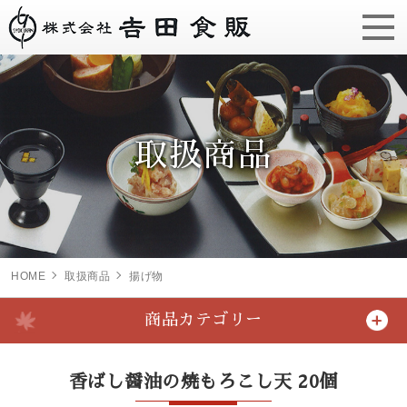
取扱商品
HOME
取扱商品
揚げ物
商品カテゴリー
香ばし醤油の焼もろこし天 20個