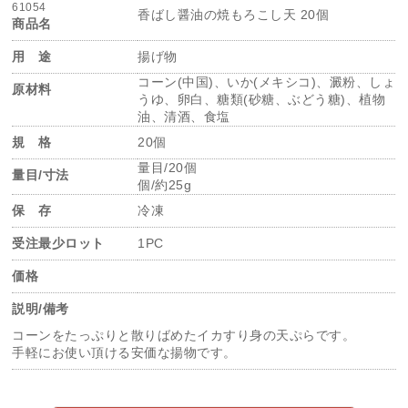
61054
香ばし醤油の焼もろこし天 20個
商品名
用 途
揚げ物
コーン(中国)、いか(メキシコ)、澱粉、しょ
原材料
うゆ、卵白、糖類(砂糖、ぶどう糖)、植物
油、清酒、食塩
規 格
20個
量目/20個
量目/寸法
個/約25g
保 存
冷凍
受注最少ロット
1PC
価格
説明/備考
コーンをたっぷりと散りばめたイカすり身の天ぷらです。
手軽にお使い頂ける安価な揚物です。